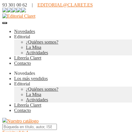
93 301 00 62 |
EDITORIAL@CLARET.ES
Novedades
Editorial
¿Quiénes somos?
La Misa
Actividades
Librería Claret
Contacto
Novedades
Los más vendidos
Editorial
¿Quiénes somos?
La Misa
Actividades
Librería Claret
Contacto
Nuestro catálogo