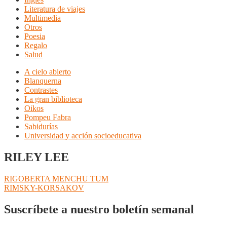
Literatura de viajes
Multimedia
Otros
Poesia
Regalo
Salud
A cielo abierto
Blanquerna
Contrastes
La gran biblioteca
Oikos
Pompeu Fabra
Sabidurías
Universidad y acción socioeducativa
RILEY LEE
Navegación
Anterior:
RIGOBERTA MENCHU TUM
Siguiente:
RIMSKY-KORSAKOV
de
entradas
Suscríbete a nuestro boletín semanal