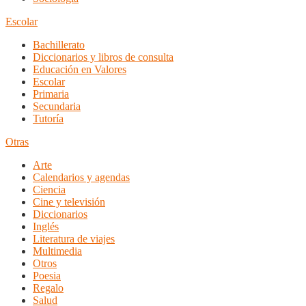
Escolar
Bachillerato
Diccionarios y libros de consulta
Educación en Valores
Escolar
Primaria
Secundaria
Tutoría
Otras
Arte
Calendarios y agendas
Ciencia
Cine y televisión
Diccionarios
Inglés
Literatura de viajes
Multimedia
Otros
Poesia
Regalo
Salud