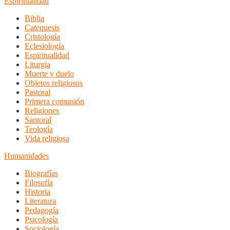
Espiritualidad
Biblia
Catequesis
Cristología
Eclesiología
Espiritualidad
Liturgia
Muerte y duelo
Objetos religiosos
Pastoral
Primera comunión
Religiones
Santoral
Teología
Vida religiosa
Humanidades
Biografías
Filosofía
Historia
Literatura
Pedagogía
Psicología
Sociología