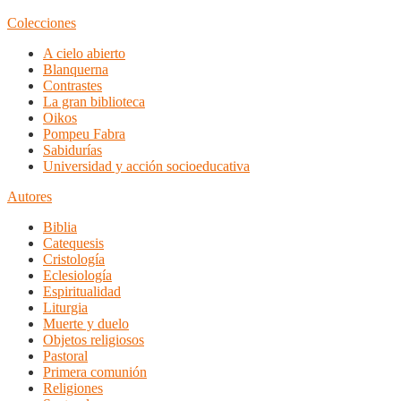
Colecciones
A cielo abierto
Blanquerna
Contrastes
La gran biblioteca
Oikos
Pompeu Fabra
Sabidurías
Universidad y acción socioeducativa
Autores
Biblia
Catequesis
Cristología
Eclesiología
Espiritualidad
Liturgia
Muerte y duelo
Objetos religiosos
Pastoral
Primera comunión
Religiones