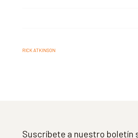
Navegación
Anterior:
RICK ATKINSON
de
entradas
Suscríbete a nuestro boletín