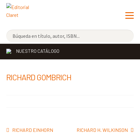
NOVEDADES
NUESTRO CATÁLOGO
LOS MÁS VENDIDOS
EDITORIAL
Exp
RICHARD GOMBRICH
el
LIBRERÍA CLARET
me
CONTACTO
hijo
Navegación
Anterior:
Siguiente:
RICHARD EINHORN
RICHARD H. WILKINSON
de