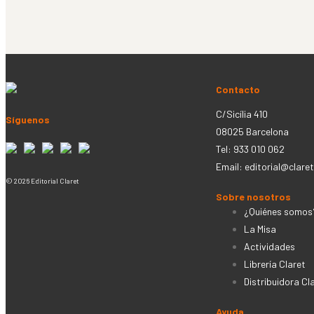
Contacto
C/Sicília 410
Síguenos
08025 Barcelona
Tel: 933 010 062
Email:
editorial@claret
© 2026 Editorial Claret
Sobre nosotros
¿Quiénes somos
La Misa
Actividades
Librería Claret
Distribuidora Cl
Ayuda