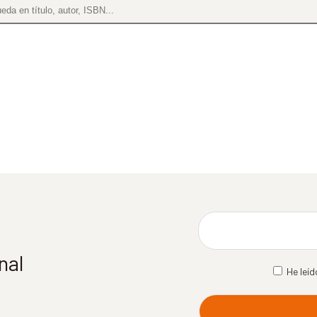
nal
He leíd