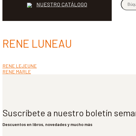
NUESTRO CATÁLOGO
RENE LUNEAU
Anterior:
RENE LEJEUNE
Navegación
Siguiente:
RENE MARLE
de
entradas
Suscríbete a nuestro boletín sema
Descuentos en libros, novedades y mucho más