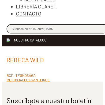
LIBRERÍA CLARET
CONTACTO
NUESTRO CATÁLOGO
REBECA WILD
Anterior:
RCD.-TEGNOSAGA
Navegación
Siguiente:
REF.08040002 SAN JORGE
de
entradas
Suscríbete a nuestro boletín