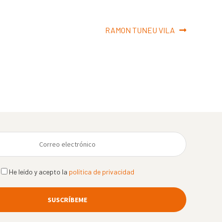
Siguiente:
RAMON TUNEU VILA
He leído y acepto la
política de privacidad