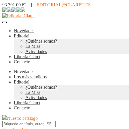
93 301 00 62 |
EDITORIAL@CLARET.ES
Novedades
Editorial
¿Quiénes somos?
La Misa
Actividades
Librería Claret
Contacto
Novedades
Los más vendidos
Editorial
¿Quiénes somos?
La Misa
Actividades
Librería Claret
Contacto
Nuestro catálogo