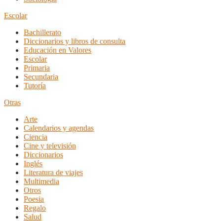
Escolar
Bachillerato
Diccionarios y libros de consulta
Educación en Valores
Escolar
Primaria
Secundaria
Tutoría
Otras
Arte
Calendarios y agendas
Ciencia
Cine y televisión
Diccionarios
Inglés
Literatura de viajes
Multimedia
Otros
Poesia
Regalo
Salud