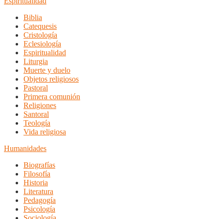
Espiritualidad
Biblia
Catequesis
Cristología
Eclesiología
Espiritualidad
Liturgia
Muerte y duelo
Objetos religiosos
Pastoral
Primera comunión
Religiones
Santoral
Teología
Vida religiosa
Humanidades
Biografías
Filosofía
Historia
Literatura
Pedagogía
Psicología
Sociología