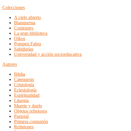
Colecciones
A cielo abierto
Blanquerna
Contrastes
La gran biblioteca
Oikos
Pompeu Fabra
Sabidurías
Universidad y acción socioeducativa
Autores
Biblia
Catequesis
Cristología
Eclesiología
Espiritualidad
Liturgia
Muerte y duelo
Objetos religiosos
Pastoral
Primera comunión
Religiones