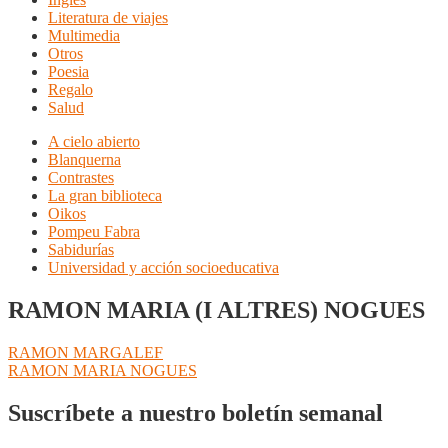
Literatura de viajes
Multimedia
Otros
Poesia
Regalo
Salud
A cielo abierto
Blanquerna
Contrastes
La gran biblioteca
Oikos
Pompeu Fabra
Sabidurías
Universidad y acción socioeducativa
RAMON MARIA (I ALTRES) NOGUES
Navegación
Anterior:
RAMON MARGALEF
Siguiente:
RAMON MARIA NOGUES
de
entradas
Suscríbete a nuestro boletín semanal