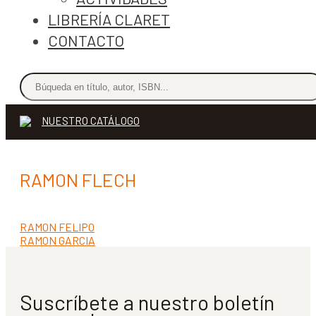
LIBRERÍA CLARET
CONTACTO
NUESTRO CATÁLOGO
RAMON FLECH
Anterior:
RAMON FELIPO
Navegación
Siguiente:
RAMON GARCIA
de
entradas
Suscríbete a nuestro boletín