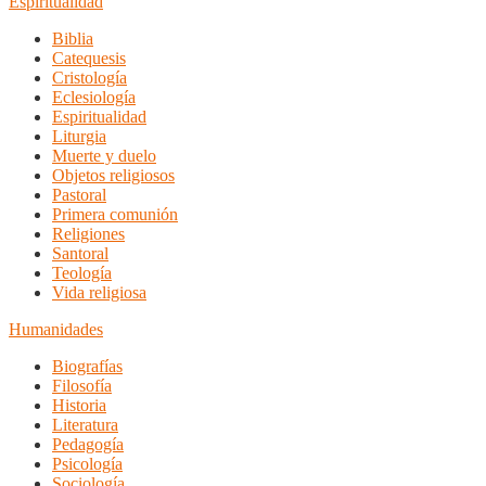
Espiritualidad
Biblia
Catequesis
Cristología
Eclesiología
Espiritualidad
Liturgia
Muerte y duelo
Objetos religiosos
Pastoral
Primera comunión
Religiones
Santoral
Teología
Vida religiosa
Humanidades
Biografías
Filosofía
Historia
Literatura
Pedagogía
Psicología
Sociología