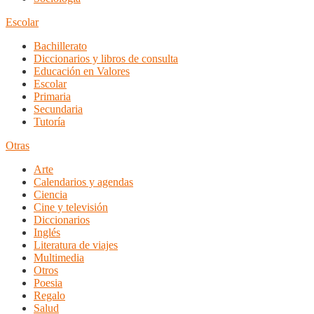
Escolar
Bachillerato
Diccionarios y libros de consulta
Educación en Valores
Escolar
Primaria
Secundaria
Tutoría
Otras
Arte
Calendarios y agendas
Ciencia
Cine y televisión
Diccionarios
Inglés
Literatura de viajes
Multimedia
Otros
Poesia
Regalo
Salud