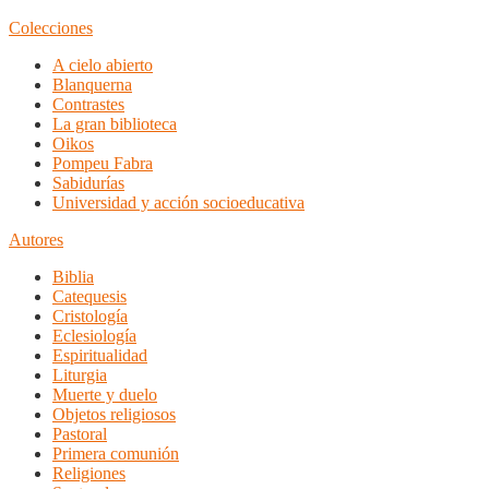
Colecciones
A cielo abierto
Blanquerna
Contrastes
La gran biblioteca
Oikos
Pompeu Fabra
Sabidurías
Universidad y acción socioeducativa
Autores
Biblia
Catequesis
Cristología
Eclesiología
Espiritualidad
Liturgia
Muerte y duelo
Objetos religiosos
Pastoral
Primera comunión
Religiones