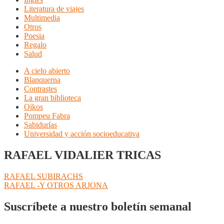
Literatura de viajes
Multimedia
Otros
Poesia
Regalo
Salud
A cielo abierto
Blanquerna
Contrastes
La gran biblioteca
Oikos
Pompeu Fabra
Sabidurías
Universidad y acción socioeducativa
RAFAEL VIDALIER TRICAS
Navegación
Anterior:
RAFAEL SUBIRACHS
Siguiente:
RAFAEL -Y OTROS ARJONA
de
entradas
Suscríbete a nuestro boletín semanal