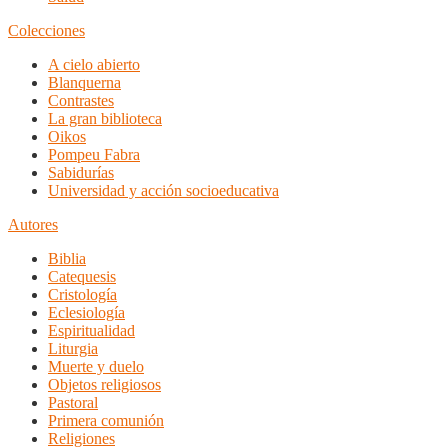
Colecciones
A cielo abierto
Blanquerna
Contrastes
La gran biblioteca
Oikos
Pompeu Fabra
Sabidurías
Universidad y acción socioeducativa
Autores
Biblia
Catequesis
Cristología
Eclesiología
Espiritualidad
Liturgia
Muerte y duelo
Objetos religiosos
Pastoral
Primera comunión
Religiones