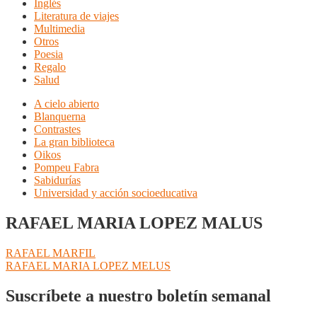
Inglés
Literatura de viajes
Multimedia
Otros
Poesia
Regalo
Salud
A cielo abierto
Blanquerna
Contrastes
La gran biblioteca
Oikos
Pompeu Fabra
Sabidurías
Universidad y acción socioeducativa
RAFAEL MARIA LOPEZ MALUS
Navegación
Anterior:
RAFAEL MARFIL
Siguiente:
RAFAEL MARIA LOPEZ MELUS
de
entradas
Suscríbete a nuestro boletín semanal