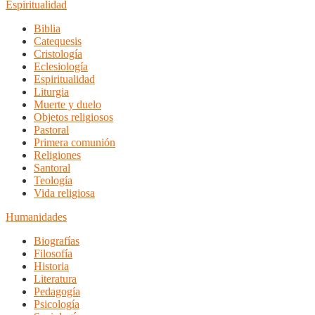
Espiritualidad
Biblia
Catequesis
Cristología
Eclesiología
Espiritualidad
Liturgia
Muerte y duelo
Objetos religiosos
Pastoral
Primera comunión
Religiones
Santoral
Teología
Vida religiosa
Humanidades
Biografías
Filosofía
Historia
Literatura
Pedagogía
Psicología