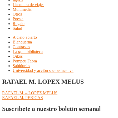
Literatura de viajes
Multimedia
Otros
Poesia
Regalo
Salud
A cielo abierto
Blanquerna
Contrastes
La gran biblioteca
Oikos
Pompeu Fabra
Sabidurías
Universidad y acción socioeducativa
RAFAEL M. LOPEX MELUS
Navegación
Anterior:
RAFAEL M. – LOPEZ MELUS
Siguiente:
RAFAEL M. PERICAS
de
entradas
Suscríbete a nuestro boletín semanal