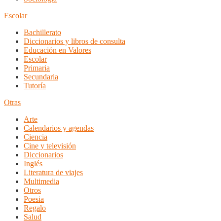
Escolar
Bachillerato
Diccionarios y libros de consulta
Educación en Valores
Escolar
Primaria
Secundaria
Tutoría
Otras
Arte
Calendarios y agendas
Ciencia
Cine y televisión
Diccionarios
Inglés
Literatura de viajes
Multimedia
Otros
Poesia
Regalo
Salud