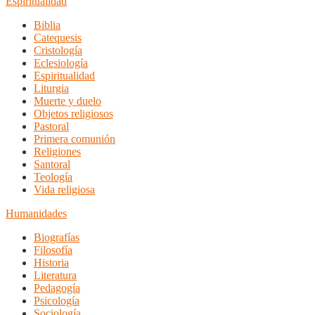
Espiritualidad
Biblia
Catequesis
Cristología
Eclesiología
Espiritualidad
Liturgia
Muerte y duelo
Objetos religiosos
Pastoral
Primera comunión
Religiones
Santoral
Teología
Vida religiosa
Humanidades
Biografías
Filosofía
Historia
Literatura
Pedagogía
Psicología
Sociología