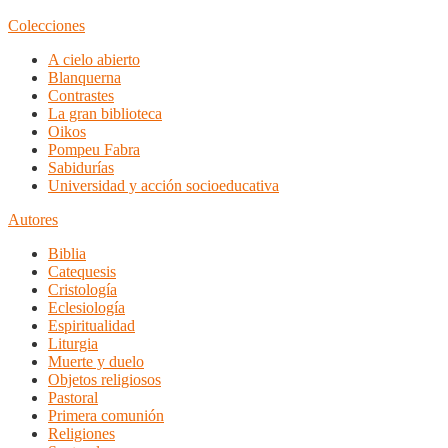
Colecciones
A cielo abierto
Blanquerna
Contrastes
La gran biblioteca
Oikos
Pompeu Fabra
Sabidurías
Universidad y acción socioeducativa
Autores
Biblia
Catequesis
Cristología
Eclesiología
Espiritualidad
Liturgia
Muerte y duelo
Objetos religiosos
Pastoral
Primera comunión
Religiones