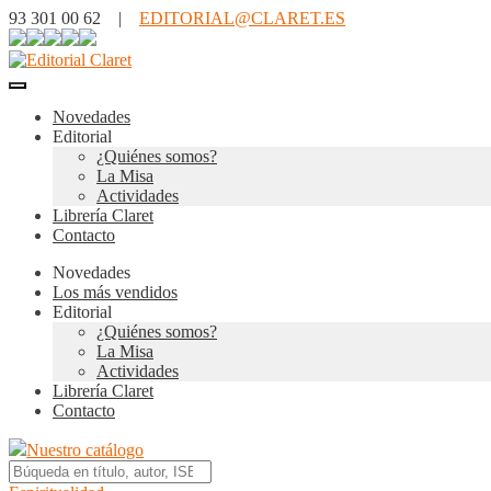
93 301 00 62 |
EDITORIAL@CLARET.ES
Novedades
Editorial
¿Quiénes somos?
La Misa
Actividades
Librería Claret
Contacto
Novedades
Los más vendidos
Editorial
¿Quiénes somos?
La Misa
Actividades
Librería Claret
Contacto
Nuestro catálogo