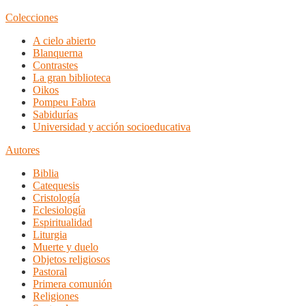
Colecciones
A cielo abierto
Blanquerna
Contrastes
La gran biblioteca
Oikos
Pompeu Fabra
Sabidurías
Universidad y acción socioeducativa
Autores
Biblia
Catequesis
Cristología
Eclesiología
Espiritualidad
Liturgia
Muerte y duelo
Objetos religiosos
Pastoral
Primera comunión
Religiones