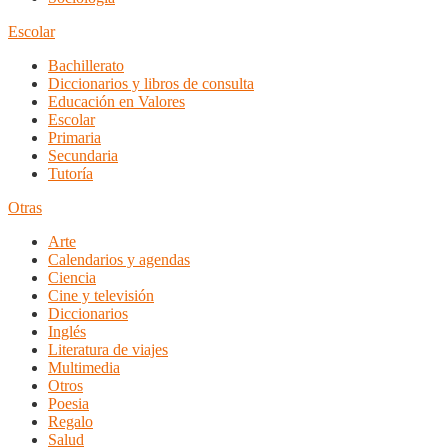
Escolar
Bachillerato
Diccionarios y libros de consulta
Educación en Valores
Escolar
Primaria
Secundaria
Tutoría
Otras
Arte
Calendarios y agendas
Ciencia
Cine y televisión
Diccionarios
Inglés
Literatura de viajes
Multimedia
Otros
Poesia
Regalo
Salud