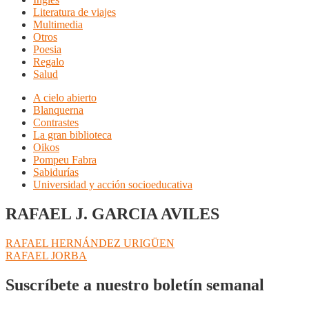
Literatura de viajes
Multimedia
Otros
Poesia
Regalo
Salud
A cielo abierto
Blanquerna
Contrastes
La gran biblioteca
Oikos
Pompeu Fabra
Sabidurías
Universidad y acción socioeducativa
RAFAEL J. GARCIA AVILES
Navegación
Anterior:
RAFAEL HERNÁNDEZ URIGÜEN
Siguiente:
RAFAEL JORBA
de
entradas
Suscríbete a nuestro boletín semanal