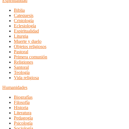
Espiritualidad
Biblia
Catequesis
Cristología
Eclesiología
Espiritualidad
Liturgia
Muerte y duelo
Objetos religiosos
Pastoral
Primera comunión
Religiones
Santoral
Teología
Vida religiosa
Humanidades
Biografías
Filosofía
Historia
Literatura
Pedagogía
Psicología
Sociología