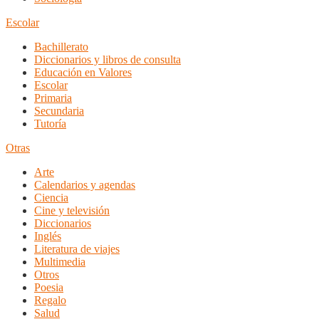
Escolar
Bachillerato
Diccionarios y libros de consulta
Educación en Valores
Escolar
Primaria
Secundaria
Tutoría
Otras
Arte
Calendarios y agendas
Ciencia
Cine y televisión
Diccionarios
Inglés
Literatura de viajes
Multimedia
Otros
Poesia
Regalo
Salud