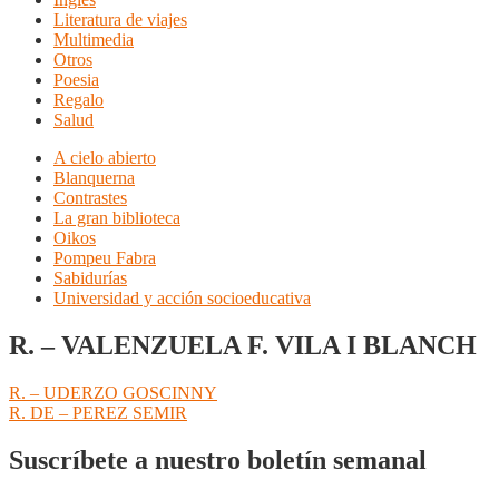
Literatura de viajes
Multimedia
Otros
Poesia
Regalo
Salud
A cielo abierto
Blanquerna
Contrastes
La gran biblioteca
Oikos
Pompeu Fabra
Sabidurías
Universidad y acción socioeducativa
R. – VALENZUELA F. VILA I BLANCH
Navegación
Anterior:
R. – UDERZO GOSCINNY
Siguiente:
R. DE – PEREZ SEMIR
de
entradas
Suscríbete a nuestro boletín semanal