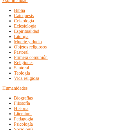
Espiritualidad
Biblia
Catequesis
Cristología
Eclesiología
Espiritualidad
Liturgia
Muerte y duelo
Objetos religiosos
Pastoral
Primera comunión
Religiones
Santoral
Teología
Vida religiosa
Humanidades
Biografías
Filosofía
Historia
Literatura
Pedagogía
Psicología
Sociología