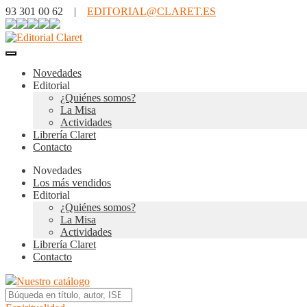
93 301 00 62 |
EDITORIAL@CLARET.ES
Novedades
Editorial
¿Quiénes somos?
La Misa
Actividades
Librería Claret
Contacto
Novedades
Los más vendidos
Editorial
¿Quiénes somos?
La Misa
Actividades
Librería Claret
Contacto
Nuestro catálogo