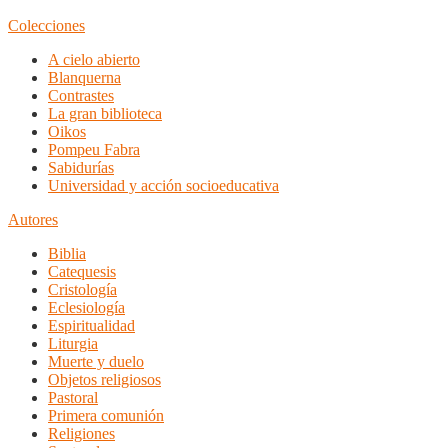
Colecciones
A cielo abierto
Blanquerna
Contrastes
La gran biblioteca
Oikos
Pompeu Fabra
Sabidurías
Universidad y acción socioeducativa
Autores
Biblia
Catequesis
Cristología
Eclesiología
Espiritualidad
Liturgia
Muerte y duelo
Objetos religiosos
Pastoral
Primera comunión
Religiones