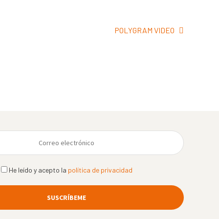
Siguiente:
POLYGRAM VIDEO
He leído y acepto la
política de privacidad