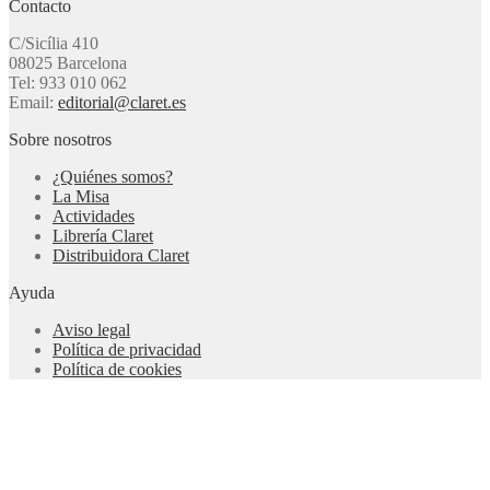
Contacto
C/Sicília 410
08025 Barcelona
Tel: 933 010 062
Email:
editorial@claret.es
Sobre nosotros
¿Quiénes somos?
La Misa
Actividades
Librería Claret
Distribuidora Claret
Ayuda
Aviso legal
Política de privacidad
Política de cookies