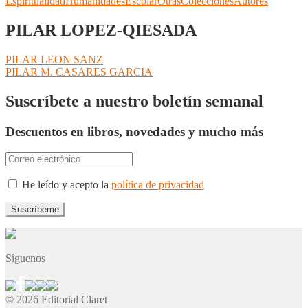
Espiritualidad
Humanidades
Escolar
Otras
Colecciones
Autores
PILAR LOPEZ-QIESADA
Navegación
Anterior:
PILAR LEON SANZ
Siguiente:
PILAR M. CASARES GARCIA
de
entradas
Suscríbete a nuestro boletín semanal
Descuentos en libros, novedades y mucho más
He leído y acepto la
política de privacidad
Síguenos
© 2026 Editorial Claret