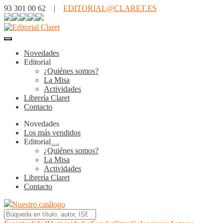
93 301 00 62 |
EDITORIAL@CLARET.ES
Novedades
Editorial
¿Quiénes somos?
La Misa
Actividades
Librería Claret
Contacto
Novedades
Los más vendidos
Editorial
Expandir
¿Quiénes somos?
el
La Misa
menú
Actividades
hijo
Librería Claret
Contacto
Nuestro catálogo