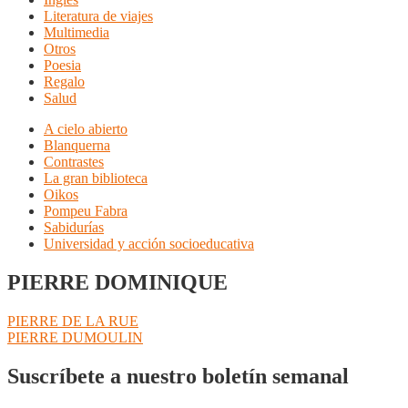
Literatura de viajes
Multimedia
Otros
Poesia
Regalo
Salud
A cielo abierto
Blanquerna
Contrastes
La gran biblioteca
Oikos
Pompeu Fabra
Sabidurías
Universidad y acción socioeducativa
PIERRE DOMINIQUE
Navegación
Anterior:
PIERRE DE LA RUE
Siguiente:
PIERRE DUMOULIN
de
entradas
Suscríbete a nuestro boletín semanal