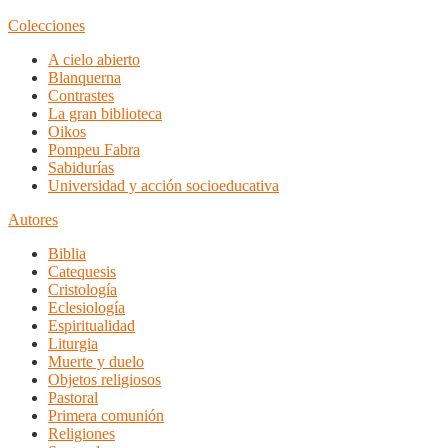
Colecciones
A cielo abierto
Blanquerna
Contrastes
La gran biblioteca
Oikos
Pompeu Fabra
Sabidurías
Universidad y acción socioeducativa
Autores
Biblia
Catequesis
Cristología
Eclesiología
Espiritualidad
Liturgia
Muerte y duelo
Objetos religiosos
Pastoral
Primera comunión
Religiones