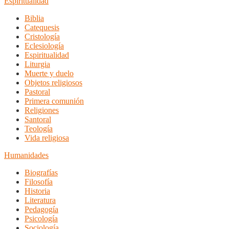
Espiritualidad
Biblia
Catequesis
Cristología
Eclesiología
Espiritualidad
Liturgia
Muerte y duelo
Objetos religiosos
Pastoral
Primera comunión
Religiones
Santoral
Teología
Vida religiosa
Humanidades
Biografías
Filosofía
Historia
Literatura
Pedagogía
Psicología
Sociología