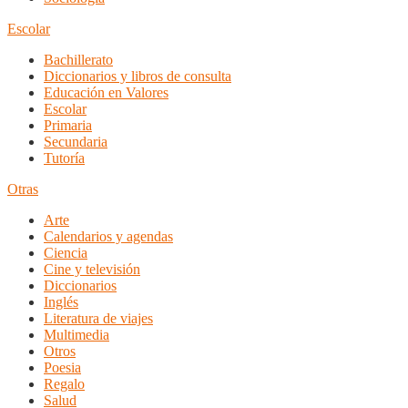
Escolar
Bachillerato
Diccionarios y libros de consulta
Educación en Valores
Escolar
Primaria
Secundaria
Tutoría
Otras
Arte
Calendarios y agendas
Ciencia
Cine y televisión
Diccionarios
Inglés
Literatura de viajes
Multimedia
Otros
Poesia
Regalo
Salud