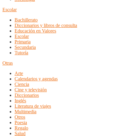
Escolar
Bachillerato
Diccionarios y libros de consulta
Educación en Valores
Escolar
Primaria
Secundaria
Tutoría
Otras
Arte
Calendarios y agendas
Ciencia
Cine y televisión
Diccionarios
Inglés
Literatura de viajes
Multimedia
Otros
Poesia
Regalo
Salud