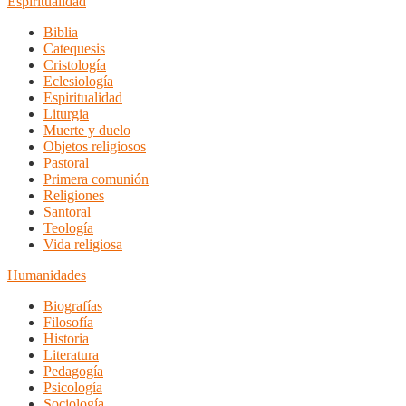
Espiritualidad
Biblia
Catequesis
Cristología
Eclesiología
Espiritualidad
Liturgia
Muerte y duelo
Objetos religiosos
Pastoral
Primera comunión
Religiones
Santoral
Teología
Vida religiosa
Humanidades
Biografías
Filosofía
Historia
Literatura
Pedagogía
Psicología
Sociología