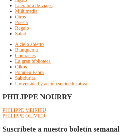
Literatura de viajes
Multimedia
Otros
Poesia
Regalo
Salud
A cielo abierto
Blanquerna
Contrastes
La gran biblioteca
Oikos
Pompeu Fabra
Sabidurías
Universidad y acción socioeducativa
PHILIPPE NOURRY
Navegación
Anterior:
PHILIPPE MEIRIEU
Siguiente:
PHILIPPE OLIVIER
de
entradas
Suscríbete a nuestro boletín semanal