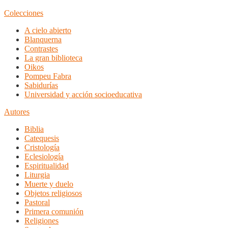
Colecciones
A cielo abierto
Blanquerna
Contrastes
La gran biblioteca
Oikos
Pompeu Fabra
Sabidurías
Universidad y acción socioeducativa
Autores
Biblia
Catequesis
Cristología
Eclesiología
Espiritualidad
Liturgia
Muerte y duelo
Objetos religiosos
Pastoral
Primera comunión
Religiones