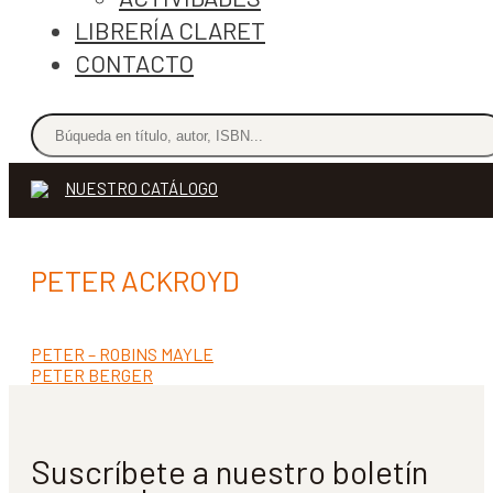
LIBRERÍA CLARET
CONTACTO
NUESTRO CATÁLOGO
PETER ACKROYD
Anterior:
PETER – ROBINS MAYLE
Navegación
Siguiente:
PETER BERGER
de
entradas
Suscríbete a nuestro boletín