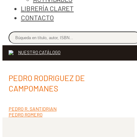
LIBRERÍA CLARET
CONTACTO
NUESTRO CATÁLOGO
PEDRO RODRIGUEZ DE
CAMPOMANES
Anterior:
PEDRO R. SANTIDRIAN
Navegación
Siguiente:
PEDRO ROMERO
de
entradas