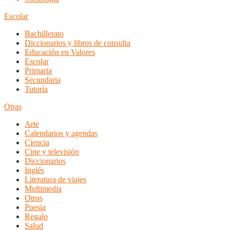
Escolar
Bachillerato
Diccionarios y libros de consulta
Educación en Valores
Escolar
Primaria
Secundaria
Tutoría
Otras
Arte
Calendarios y agendas
Ciencia
Cine y televisión
Diccionarios
Inglés
Literatura de viajes
Multimedia
Otros
Poesia
Regalo
Salud