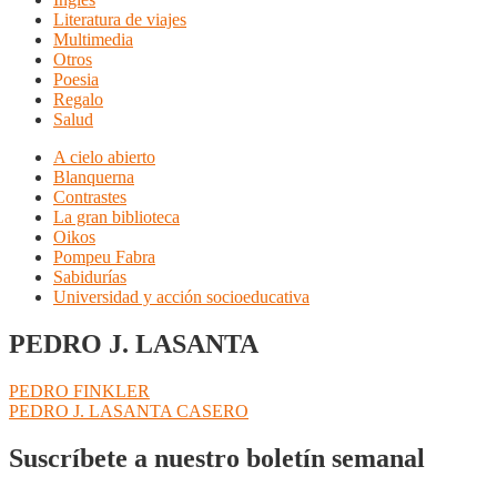
Literatura de viajes
Multimedia
Otros
Poesia
Regalo
Salud
A cielo abierto
Blanquerna
Contrastes
La gran biblioteca
Oikos
Pompeu Fabra
Sabidurías
Universidad y acción socioeducativa
PEDRO J. LASANTA
Navegación
Anterior:
PEDRO FINKLER
Siguiente:
PEDRO J. LASANTA CASERO
de
entradas
Suscríbete a nuestro boletín semanal