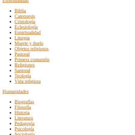
Espiritualidad
Biblia
Catequesis
Cristología
Eclesiología
Espiritualidad
Liturgia
Muerte y duelo
Objetos religiosos
Pastoral
Primera comunión
Religiones
Santoral
Teología
Vida religiosa
Humanidades
Biografías
Filosofía
Historia
Literatura
Pedagogía
Psicología
Sociología