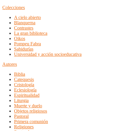
Colecciones
A cielo abierto
Blanquerna
Contrastes
La gran biblioteca
Oikos
Pompeu Fabra
Sabidurías
Universidad y acción socioeducativa
Autores
Biblia
Catequesis
Cristología
Eclesiología
Espiritualidad
Liturgia
Muerte y duelo
Objetos religiosos
Pastoral
Primera comunión
Religiones