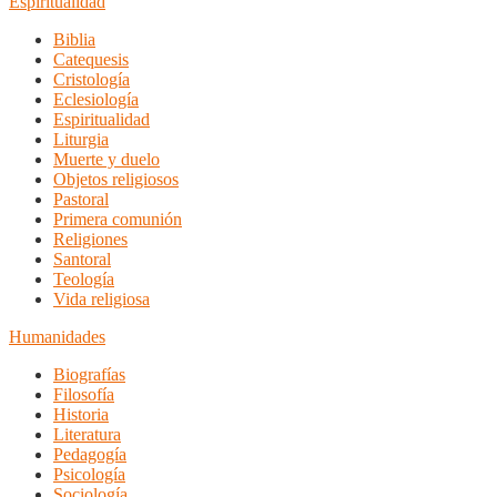
Espiritualidad
Biblia
Catequesis
Cristología
Eclesiología
Espiritualidad
Liturgia
Muerte y duelo
Objetos religiosos
Pastoral
Primera comunión
Religiones
Santoral
Teología
Vida religiosa
Humanidades
Biografías
Filosofía
Historia
Literatura
Pedagogía
Psicología
Sociología