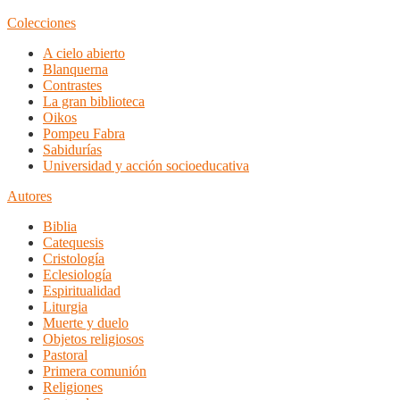
Colecciones
A cielo abierto
Blanquerna
Contrastes
La gran biblioteca
Oikos
Pompeu Fabra
Sabidurías
Universidad y acción socioeducativa
Autores
Biblia
Catequesis
Cristología
Eclesiología
Espiritualidad
Liturgia
Muerte y duelo
Objetos religiosos
Pastoral
Primera comunión
Religiones