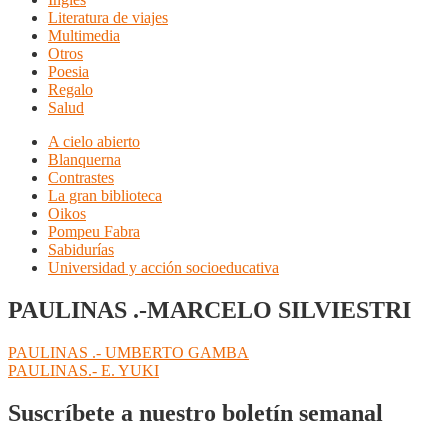
Literatura de viajes
Multimedia
Otros
Poesia
Regalo
Salud
A cielo abierto
Blanquerna
Contrastes
La gran biblioteca
Oikos
Pompeu Fabra
Sabidurías
Universidad y acción socioeducativa
PAULINAS .-MARCELO SILVIESTRI
Navegación
Anterior:
PAULINAS .- UMBERTO GAMBA
Siguiente:
PAULINAS.- E. YUKI
de
entradas
Suscríbete a nuestro boletín semanal