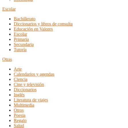
Escolar
Bachillerato
Diccionarios y libros de consulta
Educación en Valores
Escolar
Primaria
Secundaria
Tutoría
Otras
Arte
Calendarios y agendas
Ciencia
Cine y televisión
Diccionarios
Inglés
Literatura de viajes
Multimedia
Otros
Poesia
Regalo
Salud