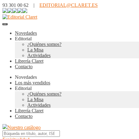
93 301 00 62 |
EDITORIAL@CLARET.ES
Novedades
Editorial
¿Quiénes somos?
La Misa
Actividades
Librería Claret
Contacto
Novedades
Los más vendidos
Editorial
¿Quiénes somos?
La Misa
Actividades
Librería Claret
Contacto
Nuestro catálogo