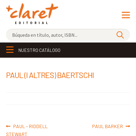
NOVEDADES
NUESTRO CATÁLOGO
LOS MÁS VENDIDOS
EDITORIAL
Exp
PAUL (I ALTRES) BAERTSCHI
el
LIBRERÍA CLARET
me
CONTACTO
hijo
Navegación
Anterior:
Siguiente:
PAUL – RIDDELL
PAUL BARKER
de
STEWART