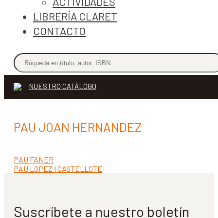
ACTIVIDADES
LIBRERÍA CLARET
CONTACTO
NUESTRO CATÁLOGO
PAU JOAN HERNANDEZ
Anterior:
PAU FANER
Navegación
Siguiente:
PAU LOPEZ I CASTELLOTE
de
entradas
Suscríbete a nuestro boletín