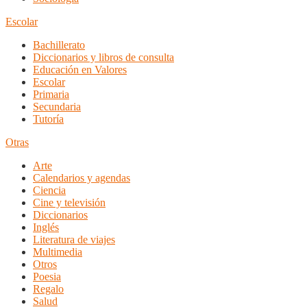
Escolar
Bachillerato
Diccionarios y libros de consulta
Educación en Valores
Escolar
Primaria
Secundaria
Tutoría
Otras
Arte
Calendarios y agendas
Ciencia
Cine y televisión
Diccionarios
Inglés
Literatura de viajes
Multimedia
Otros
Poesia
Regalo
Salud