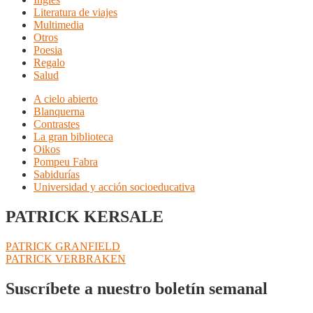
Literatura de viajes
Multimedia
Otros
Poesia
Regalo
Salud
A cielo abierto
Blanquerna
Contrastes
La gran biblioteca
Oikos
Pompeu Fabra
Sabidurías
Universidad y acción socioeducativa
PATRICK KERSALE
Navegación
Anterior:
PATRICK GRANFIELD
Siguiente:
PATRICK VERBRAKEN
de
entradas
Suscríbete a nuestro boletín semanal