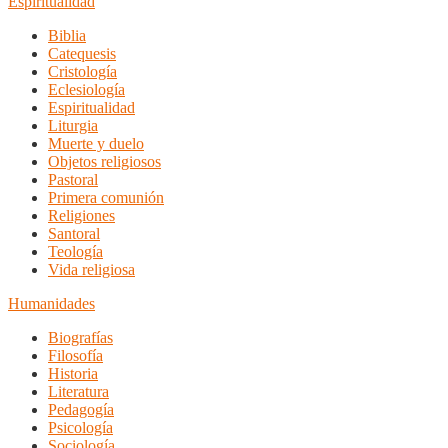
Espiritualidad
Biblia
Catequesis
Cristología
Eclesiología
Espiritualidad
Liturgia
Muerte y duelo
Objetos religiosos
Pastoral
Primera comunión
Religiones
Santoral
Teología
Vida religiosa
Humanidades
Biografías
Filosofía
Historia
Literatura
Pedagogía
Psicología
Sociología