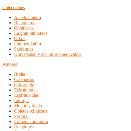
Colecciones
A cielo abierto
Blanquerna
Contrastes
La gran biblioteca
Oikos
Pompeu Fabra
Sabidurías
Universidad y acción socioeducativa
Autores
Biblia
Catequesis
Cristología
Eclesiología
Espiritualidad
Liturgia
Muerte y duelo
Objetos religiosos
Pastoral
Primera comunión
Religiones