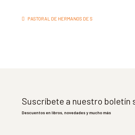
Navegación
Anterior:
PASTORAL DE HERMANOS DE S
de
entradas
Suscríbete a nuestro boletín
Descuentos en libros, novedades y mucho más