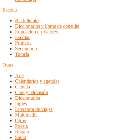
Escolar
Bachillerato
Diccionarios y libros de consulta
Educación en Valores
Escolar
Primaria
Secundaria
Tutoría
Otras
Arte
Calendarios y agendas
Ciencia
Cine y televisión
Diccionarios
Inglés
Literatura de viajes
Multimedia
Otros
Poesia
Regalo
Salud