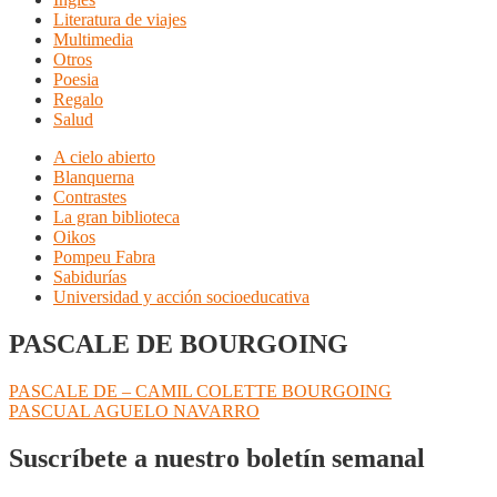
Literatura de viajes
Multimedia
Otros
Poesia
Regalo
Salud
A cielo abierto
Blanquerna
Contrastes
La gran biblioteca
Oikos
Pompeu Fabra
Sabidurías
Universidad y acción socioeducativa
PASCALE DE BOURGOING
Navegación
Anterior:
PASCALE DE – CAMIL COLETTE BOURGOING
Siguiente:
PASCUAL AGUELO NAVARRO
de
entradas
Suscríbete a nuestro boletín semanal