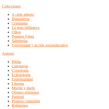
Colecciones
A cielo abierto
Blanquerna
Contrastes
La gran biblioteca
Oikos
Pompeu Fabra
Sabidurías
Universidad y acción socioeducativa
Autores
Biblia
Catequesis
Cristología
Eclesiología
Espiritualidad
Liturgia
Muerte y duelo
Objetos religiosos
Pastoral
Primera comunión
Religiones