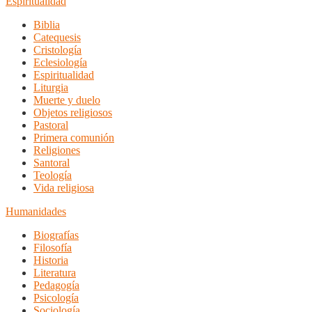
Espiritualidad
Biblia
Catequesis
Cristología
Eclesiología
Espiritualidad
Liturgia
Muerte y duelo
Objetos religiosos
Pastoral
Primera comunión
Religiones
Santoral
Teología
Vida religiosa
Humanidades
Biografías
Filosofía
Historia
Literatura
Pedagogía
Psicología
Sociología