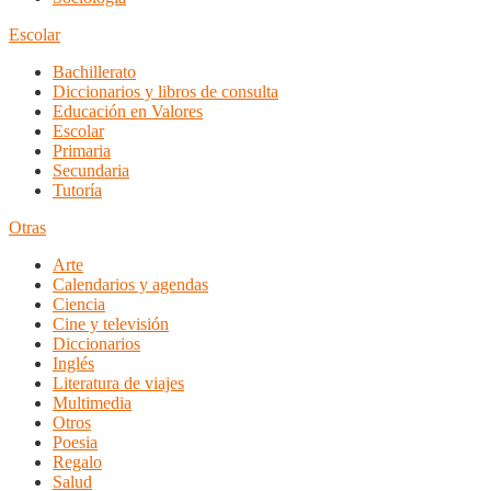
Escolar
Bachillerato
Diccionarios y libros de consulta
Educación en Valores
Escolar
Primaria
Secundaria
Tutoría
Otras
Arte
Calendarios y agendas
Ciencia
Cine y televisión
Diccionarios
Inglés
Literatura de viajes
Multimedia
Otros
Poesia
Regalo
Salud