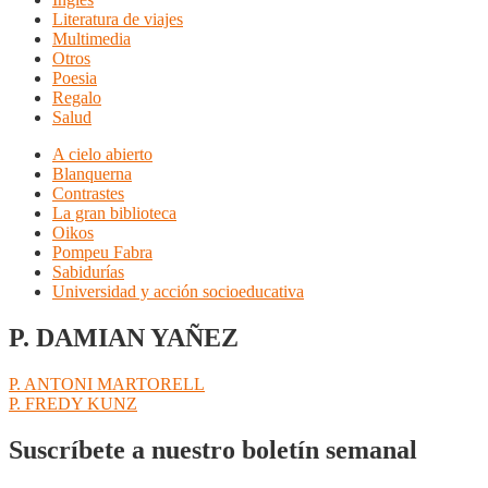
Literatura de viajes
Multimedia
Otros
Poesia
Regalo
Salud
A cielo abierto
Blanquerna
Contrastes
La gran biblioteca
Oikos
Pompeu Fabra
Sabidurías
Universidad y acción socioeducativa
P. DAMIAN YAÑEZ
Navegación
Anterior:
P. ANTONI MARTORELL
Siguiente:
P. FREDY KUNZ
de
entradas
Suscríbete a nuestro boletín semanal