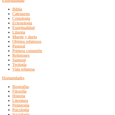
Espiritualidad
Biblia
Catequesis
Cristología
Eclesiología
Espiritualidad
Liturgia
Muerte y duelo
Objetos religiosos
Pastoral
Primera comunión
Religiones
Santoral
Teología
Vida religiosa
Humanidades
Biografías
Filosofía
Historia
Literatura
Pedagogía
Psicología
Sociología