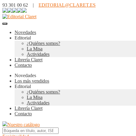
93 301 00 62 |
EDITORIAL@CLARET.ES
Novedades
Editorial
¿Quiénes somos?
La Misa
Actividades
Librería Claret
Contacto
Novedades
Los más vendidos
Editorial
¿Quiénes somos?
La Misa
Actividades
Librería Claret
Contacto
Nuestro catálogo