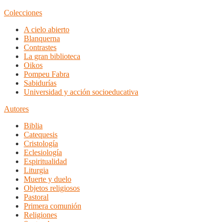
Colecciones
A cielo abierto
Blanquerna
Contrastes
La gran biblioteca
Oikos
Pompeu Fabra
Sabidurías
Universidad y acción socioeducativa
Autores
Biblia
Catequesis
Cristología
Eclesiología
Espiritualidad
Liturgia
Muerte y duelo
Objetos religiosos
Pastoral
Primera comunión
Religiones