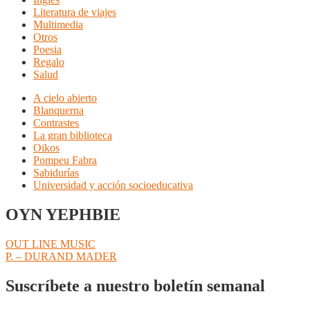
Literatura de viajes
Multimedia
Otros
Poesia
Regalo
Salud
A cielo abierto
Blanquerna
Contrastes
La gran biblioteca
Oikos
Pompeu Fabra
Sabidurías
Universidad y acción socioeducativa
OYN YEPHBIE
Navegación
Anterior:
OUT LINE MUSIC
Siguiente:
P. – DURAND MADER
de
entradas
Suscríbete a nuestro boletín semanal