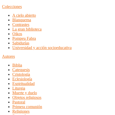
Colecciones
A cielo abierto
Blanquerna
Contrastes
La gran biblioteca
Oikos
Pompeu Fabra
Sabidurías
Universidad y acción socioeducativa
Autores
Biblia
Catequesis
Cristología
Eclesiología
Espiritualidad
Liturgia
Muerte y duelo
Objetos religiosos
Pastoral
Primera comunión
Religiones