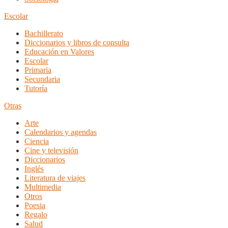
Escolar
Bachillerato
Diccionarios y libros de consulta
Educación en Valores
Escolar
Primaria
Secundaria
Tutoría
Otras
Arte
Calendarios y agendas
Ciencia
Cine y televisión
Diccionarios
Inglés
Literatura de viajes
Multimedia
Otros
Poesia
Regalo
Salud