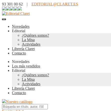
93 301 00 62 |
EDITORIAL@CLARET.ES
Novedades
Editorial
¿Quiénes somos?
La Misa
Actividades
Librería Claret
Contacto
Novedades
Los más vendidos
Editorial
¿Quiénes somos?
La Misa
Actividades
Librería Claret
Contacto
Nuestro catálogo