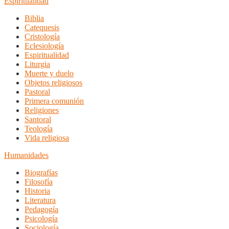
Espiritualidad
Biblia
Catequesis
Cristología
Eclesiología
Espiritualidad
Liturgia
Muerte y duelo
Objetos religiosos
Pastoral
Primera comunión
Religiones
Santoral
Teología
Vida religiosa
Humanidades
Biografías
Filosofía
Historia
Literatura
Pedagogía
Psicología
Sociología