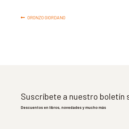
Navegación
Anterior:
ORONZO GIORDANO
de
entradas
Suscríbete a nuestro boletín
Descuentos en libros, novedades y mucho más