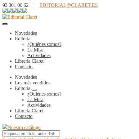
93 301 00 62 |
EDITORIAL@CLARET.ES
Novedades
Editorial
¿Quiénes somos?
La Misa
Actividades
Librería Claret
Contacto
Novedades
Los más vendidos
Editorial
Expandir
¿Quiénes somos?
el
La Misa
menú
Actividades
hijo
Librería Claret
Contacto
Nuestro catálogo