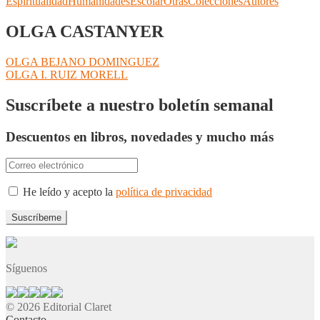
Espiritualidad
Humanidades
Escolar
Otras
Colecciones
Autores
OLGA CASTANYER
Navegación
Anterior:
OLGA BEJANO DOMINGUEZ
Siguiente:
OLGA I. RUIZ MORELL
de
entradas
Suscríbete a nuestro boletín semanal
Descuentos en libros, novedades y mucho más
He leído y acepto la
política de privacidad
Síguenos
© 2026 Editorial Claret
Contacto