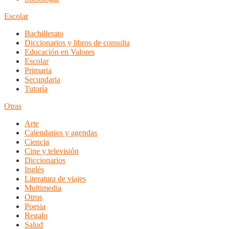
Escolar
Bachillerato
Diccionarios y libros de consulta
Educación en Valores
Escolar
Primaria
Secundaria
Tutoría
Otras
Arte
Calendarios y agendas
Ciencia
Cine y televisión
Diccionarios
Inglés
Literatura de viajes
Multimedia
Otros
Poesia
Regalo
Salud