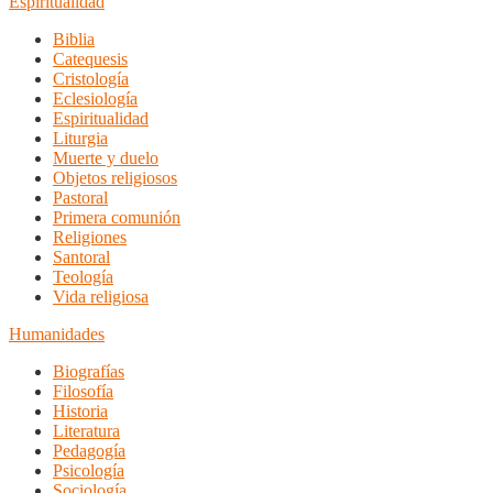
Espiritualidad
Biblia
Catequesis
Cristología
Eclesiología
Espiritualidad
Liturgia
Muerte y duelo
Objetos religiosos
Pastoral
Primera comunión
Religiones
Santoral
Teología
Vida religiosa
Humanidades
Biografías
Filosofía
Historia
Literatura
Pedagogía
Psicología
Sociología