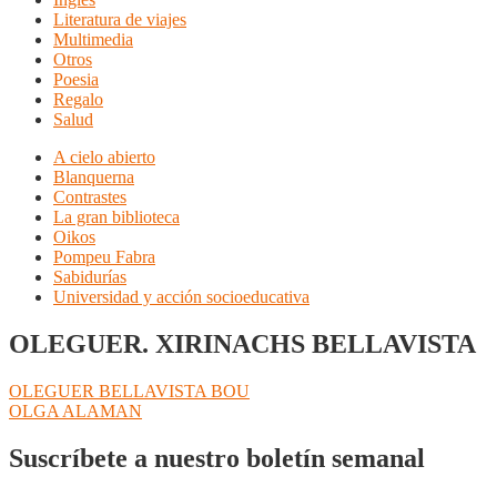
Literatura de viajes
Multimedia
Otros
Poesia
Regalo
Salud
A cielo abierto
Blanquerna
Contrastes
La gran biblioteca
Oikos
Pompeu Fabra
Sabidurías
Universidad y acción socioeducativa
OLEGUER. XIRINACHS BELLAVISTA
Navegación
Anterior:
OLEGUER BELLAVISTA BOU
Siguiente:
OLGA ALAMAN
de
entradas
Suscríbete a nuestro boletín semanal