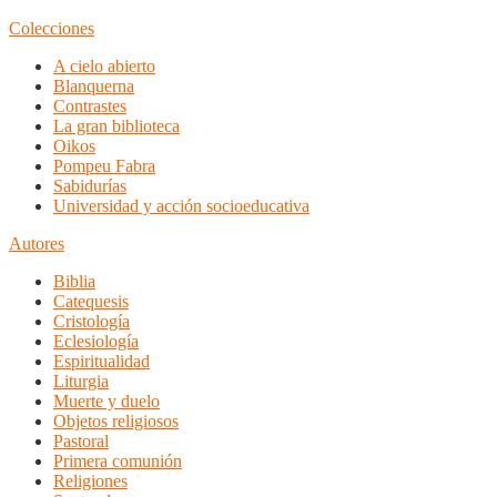
Colecciones
A cielo abierto
Blanquerna
Contrastes
La gran biblioteca
Oikos
Pompeu Fabra
Sabidurías
Universidad y acción socioeducativa
Autores
Biblia
Catequesis
Cristología
Eclesiología
Espiritualidad
Liturgia
Muerte y duelo
Objetos religiosos
Pastoral
Primera comunión
Religiones