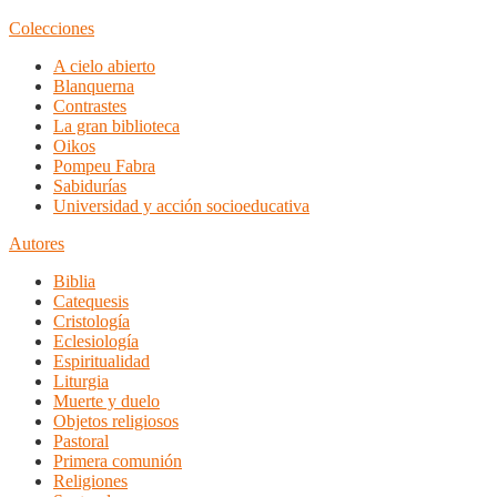
Colecciones
A cielo abierto
Blanquerna
Contrastes
La gran biblioteca
Oikos
Pompeu Fabra
Sabidurías
Universidad y acción socioeducativa
Autores
Biblia
Catequesis
Cristología
Eclesiología
Espiritualidad
Liturgia
Muerte y duelo
Objetos religiosos
Pastoral
Primera comunión
Religiones