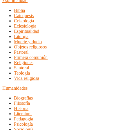
Espiritualidad
Biblia
Catequesis
Cristología
Eclesiología
Espiritualidad
Liturgia
Muerte y duelo
Objetos religiosos
Pastoral
Primera comunión
Religiones
Santoral
Teología
Vida religiosa
Humanidades
Biografías
Filosofía
Historia
Literatura
Pedagogía
Psicología
Sociología