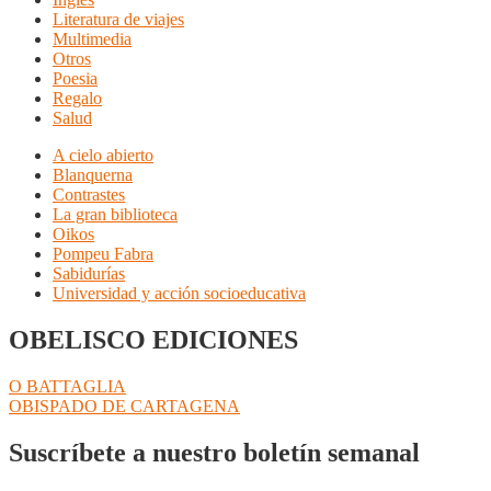
Literatura de viajes
Multimedia
Otros
Poesia
Regalo
Salud
A cielo abierto
Blanquerna
Contrastes
La gran biblioteca
Oikos
Pompeu Fabra
Sabidurías
Universidad y acción socioeducativa
OBELISCO EDICIONES
Navegación
Anterior:
O BATTAGLIA
Siguiente:
OBISPADO DE CARTAGENA
de
entradas
Suscríbete a nuestro boletín semanal