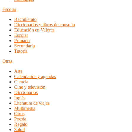
Escolar
Bachillerato
Diccionarios y libros de consulta
Educación en Valores
Escolar
Primaria
Secundaria
Tutoría
Otras
Arte
Calendarios y agendas
Ciencia
Cine y televisión
Diccionarios
Inglés
Literatura de viajes
Multimedia
Otros
Poesia
Regalo
Salud