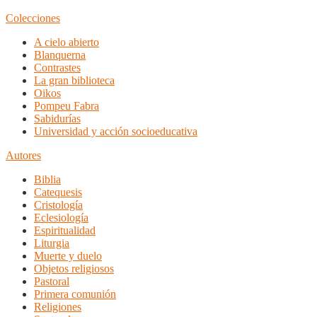
Colecciones
A cielo abierto
Blanquerna
Contrastes
La gran biblioteca
Oikos
Pompeu Fabra
Sabidurías
Universidad y acción socioeducativa
Autores
Biblia
Catequesis
Cristología
Eclesiología
Espiritualidad
Liturgia
Muerte y duelo
Objetos religiosos
Pastoral
Primera comunión
Religiones