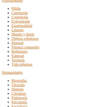
Espiritualidad
Biblia
Catequesis
Cristología
Eclesiología
Espiritualidad
Liturgia
Muerte y duelo
Objetos religiosos
Pastoral
Primera comunión
Religiones
Santoral
Teología
Vida religiosa
Humanidades
Biografías
Filosofía
Historia
Literatura
Pedagogía
Psicología
Sociología