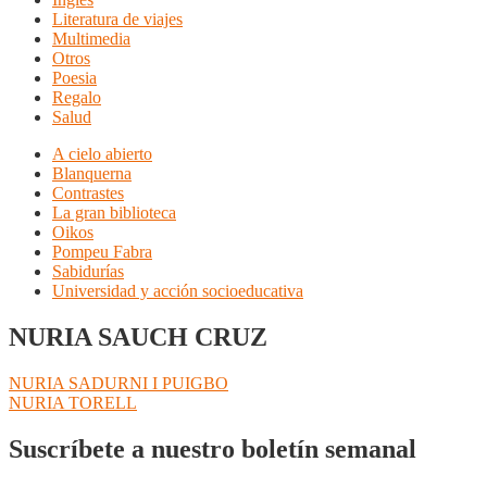
Literatura de viajes
Multimedia
Otros
Poesia
Regalo
Salud
A cielo abierto
Blanquerna
Contrastes
La gran biblioteca
Oikos
Pompeu Fabra
Sabidurías
Universidad y acción socioeducativa
NURIA SAUCH CRUZ
Navegación
Anterior:
NURIA SADURNI I PUIGBO
Siguiente:
NURIA TORELL
de
entradas
Suscríbete a nuestro boletín semanal