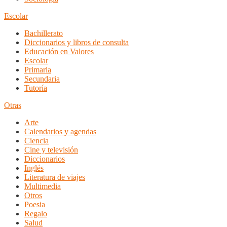
Escolar
Bachillerato
Diccionarios y libros de consulta
Educación en Valores
Escolar
Primaria
Secundaria
Tutoría
Otras
Arte
Calendarios y agendas
Ciencia
Cine y televisión
Diccionarios
Inglés
Literatura de viajes
Multimedia
Otros
Poesia
Regalo
Salud