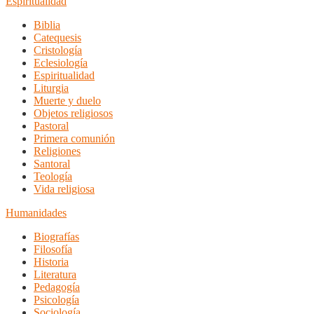
Espiritualidad
Biblia
Catequesis
Cristología
Eclesiología
Espiritualidad
Liturgia
Muerte y duelo
Objetos religiosos
Pastoral
Primera comunión
Religiones
Santoral
Teología
Vida religiosa
Humanidades
Biografías
Filosofía
Historia
Literatura
Pedagogía
Psicología
Sociología