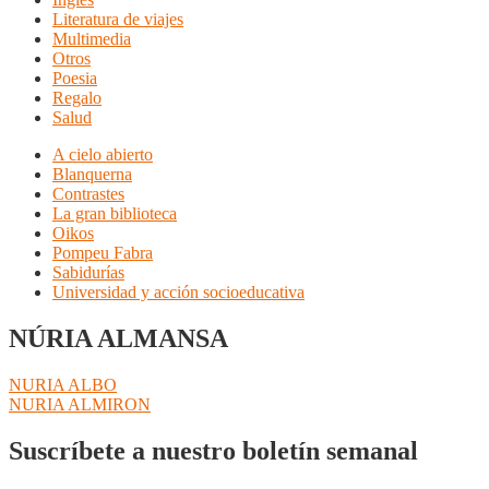
Literatura de viajes
Multimedia
Otros
Poesia
Regalo
Salud
A cielo abierto
Blanquerna
Contrastes
La gran biblioteca
Oikos
Pompeu Fabra
Sabidurías
Universidad y acción socioeducativa
NÚRIA ALMANSA
Navegación
Anterior:
NURIA ALBO
Siguiente:
NURIA ALMIRON
de
entradas
Suscríbete a nuestro boletín semanal