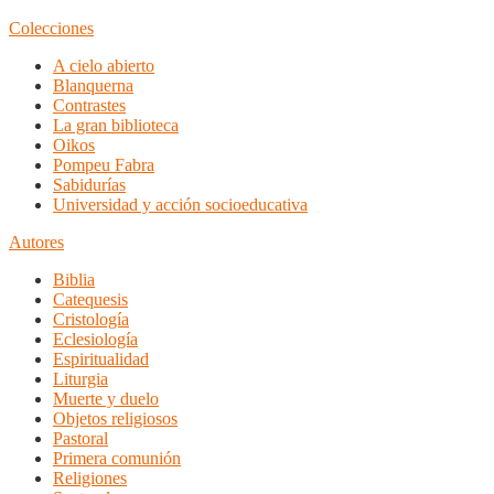
Colecciones
A cielo abierto
Blanquerna
Contrastes
La gran biblioteca
Oikos
Pompeu Fabra
Sabidurías
Universidad y acción socioeducativa
Autores
Biblia
Catequesis
Cristología
Eclesiología
Espiritualidad
Liturgia
Muerte y duelo
Objetos religiosos
Pastoral
Primera comunión
Religiones