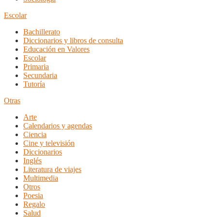
Escolar
Bachillerato
Diccionarios y libros de consulta
Educación en Valores
Escolar
Primaria
Secundaria
Tutoría
Otras
Arte
Calendarios y agendas
Ciencia
Cine y televisión
Diccionarios
Inglés
Literatura de viajes
Multimedia
Otros
Poesia
Regalo
Salud