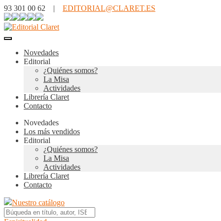
93 301 00 62 |
EDITORIAL@CLARET.ES
Novedades
Editorial
¿Quiénes somos?
La Misa
Actividades
Librería Claret
Contacto
Novedades
Los más vendidos
Editorial
¿Quiénes somos?
La Misa
Actividades
Librería Claret
Contacto
Nuestro catálogo