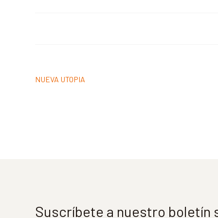
Navegación
Anterior:
NUEVA UTOPIA
de
entradas
Suscríbete a nuestro boletín