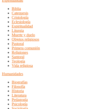
Espiritualidad
Biblia
Catequesis
Cristología
Eclesiología
Espiritualidad
Liturgia
Muerte y duelo
Objetos religiosos
Pastoral
Primera comunión
Religiones
Santoral
Teología
Vida religiosa
Humanidades
Biografías
Filosofía
Historia
Literatura
Pedagogía
Psicología
Sociología