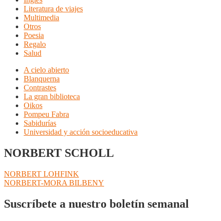
Literatura de viajes
Multimedia
Otros
Poesia
Regalo
Salud
A cielo abierto
Blanquerna
Contrastes
La gran biblioteca
Oikos
Pompeu Fabra
Sabidurías
Universidad y acción socioeducativa
NORBERT SCHOLL
Navegación
Anterior:
NORBERT LOHFINK
Siguiente:
NORBERT-MORA BILBENY
de
entradas
Suscríbete a nuestro boletín semanal