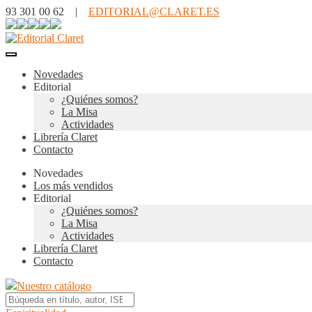
93 301 00 62 |
EDITORIAL@CLARET.ES
Novedades
Editorial
¿Quiénes somos?
La Misa
Actividades
Librería Claret
Contacto
Novedades
Los más vendidos
Editorial
¿Quiénes somos?
La Misa
Actividades
Librería Claret
Contacto
Nuestro catálogo