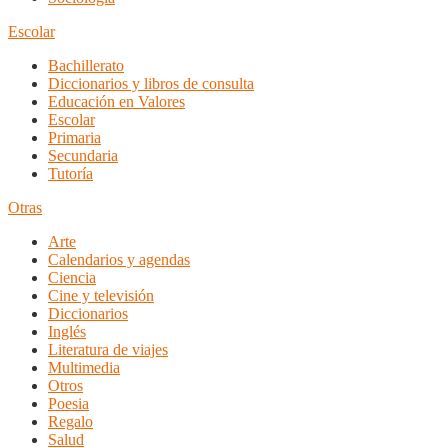
Escolar
Bachillerato
Diccionarios y libros de consulta
Educación en Valores
Escolar
Primaria
Secundaria
Tutoría
Otras
Arte
Calendarios y agendas
Ciencia
Cine y televisión
Diccionarios
Inglés
Literatura de viajes
Multimedia
Otros
Poesia
Regalo
Salud