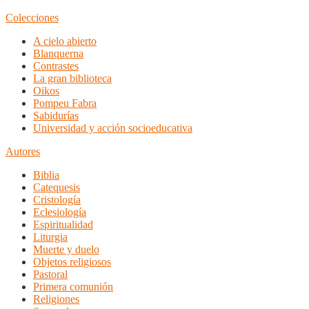
Colecciones
A cielo abierto
Blanquerna
Contrastes
La gran biblioteca
Oikos
Pompeu Fabra
Sabidurías
Universidad y acción socioeducativa
Autores
Biblia
Catequesis
Cristología
Eclesiología
Espiritualidad
Liturgia
Muerte y duelo
Objetos religiosos
Pastoral
Primera comunión
Religiones