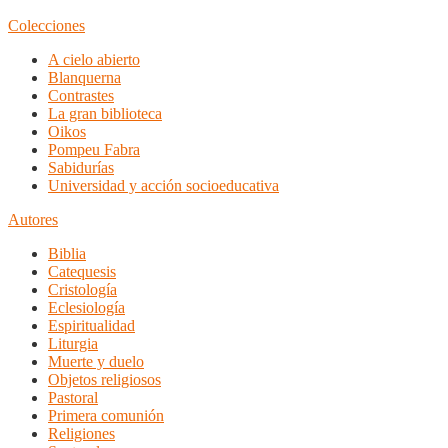
Colecciones
A cielo abierto
Blanquerna
Contrastes
La gran biblioteca
Oikos
Pompeu Fabra
Sabidurías
Universidad y acción socioeducativa
Autores
Biblia
Catequesis
Cristología
Eclesiología
Espiritualidad
Liturgia
Muerte y duelo
Objetos religiosos
Pastoral
Primera comunión
Religiones