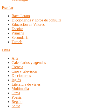
Escolar
Bachillerato
Diccionarios y libros de consulta
Educación en Valores
Escolar
Primaria
Secundaria
Tutoría
Otras
Arte
Calendarios y agendas
Ciencia
Cine y televisión
Diccionarios
Inglés
Literatura de viajes
Multimedia
Otros
Poesia
Regalo
Salud