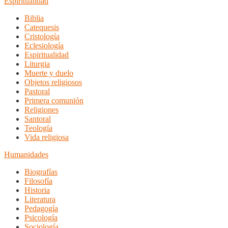
Espiritualidad
Biblia
Catequesis
Cristología
Eclesiología
Espiritualidad
Liturgia
Muerte y duelo
Objetos religiosos
Pastoral
Primera comunión
Religiones
Santoral
Teología
Vida religiosa
Humanidades
Biografías
Filosofía
Historia
Literatura
Pedagogía
Psicología
Sociología