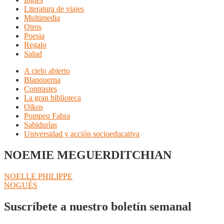
Literatura de viajes
Multimedia
Otros
Poesia
Regalo
Salud
A cielo abierto
Blanquerna
Contrastes
La gran biblioteca
Oikos
Pompeu Fabra
Sabidurías
Universidad y acción socioeducativa
NOEMIE MEGUERDITCHIAN
Navegación
Anterior:
NOELLE PHILIPPE
Siguiente:
NOGUÉS
de
entradas
Suscríbete a nuestro boletín semanal