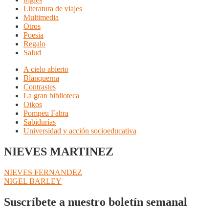
Literatura de viajes
Multimedia
Otros
Poesia
Regalo
Salud
A cielo abierto
Blanquerna
Contrastes
La gran biblioteca
Oikos
Pompeu Fabra
Sabidurías
Universidad y acción socioeducativa
NIEVES MARTINEZ
Navegación
Anterior:
NIEVES FERNANDEZ
Siguiente:
NIGEL BARLEY
de
entradas
Suscríbete a nuestro boletín semanal