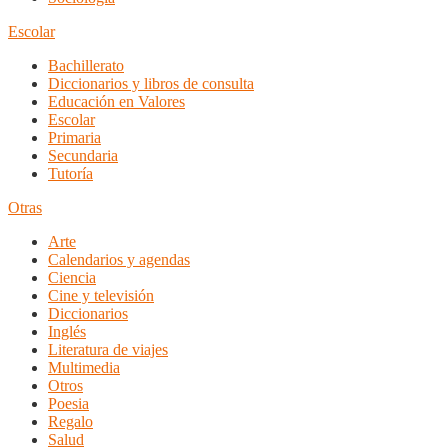
Escolar
Bachillerato
Diccionarios y libros de consulta
Educación en Valores
Escolar
Primaria
Secundaria
Tutoría
Otras
Arte
Calendarios y agendas
Ciencia
Cine y televisión
Diccionarios
Inglés
Literatura de viajes
Multimedia
Otros
Poesia
Regalo
Salud