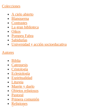
Colecciones
A cielo abierto
Blanquerna
Contrastes
La gran biblioteca
Oikos
Pompeu Fabra
Sabidurías
Universidad y acción socioeducativa
Autores
Biblia
Catequesis
Cristología
Eclesiología
Espiritualidad
Liturgia
Muerte y duelo
Objetos religiosos
Pastoral
Primera comunión
Religiones