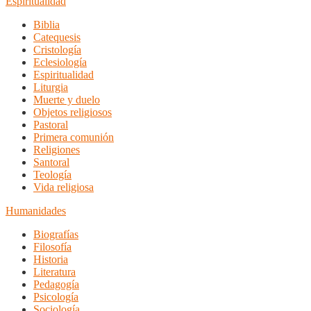
Espiritualidad
Biblia
Catequesis
Cristología
Eclesiología
Espiritualidad
Liturgia
Muerte y duelo
Objetos religiosos
Pastoral
Primera comunión
Religiones
Santoral
Teología
Vida religiosa
Humanidades
Biografías
Filosofía
Historia
Literatura
Pedagogía
Psicología
Sociología