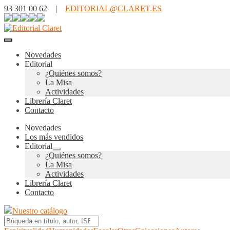
93 301 00 62 |
EDITORIAL@CLARET.ES
Novedades
Editorial
¿Quiénes somos?
La Misa
Actividades
Librería Claret
Contacto
Novedades
Los más vendidos
Editorial
Expandir
¿Quiénes somos?
el
La Misa
menú
Actividades
hijo
Librería Claret
Contacto
Nuestro catálogo