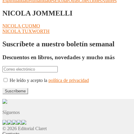
Espiritualidad
Humanidades
Escolar
Otras
Colecciones
Autores
NICOLA JOMMELLI
Navegación
Anterior:
NICOLA CUOMO
Siguiente:
NICOLA TUXWORTH
de
entradas
Suscríbete a nuestro boletín semanal
Descuentos en libros, novedades y mucho más
He leído y acepto la
política de privacidad
Síguenos
© 2026 Editorial Claret
Contacto