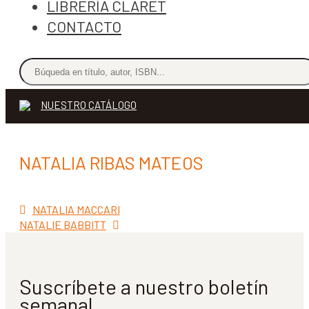
LIBRERÍA CLARET
CONTACTO
NUESTRO CATÁLOGO
NATALIA RIBAS MATEOS
Anterior:
Navegación
NATALIA MACCARI
Siguiente:
NATALIE BABBITT
de
entradas
Suscríbete a nuestro boletín
semanal