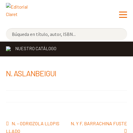
NOVEDADES
NUESTRO CATÁLOGO
LOS MÁS VENDIDOS
EDITORIAL
Exp
N. ASLANBEIGUI
el
LIBRERÍA CLARET
me
CONTACTO
hijo
Navegación
Anterior:
Siguiente:
N. – ODRIOZOLA LLOPIS
N. Y F. BARRACHINA FUSTE
de
LLADO