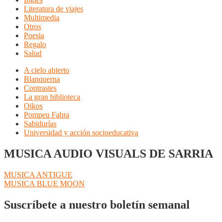
Literatura de viajes
Multimedia
Otros
Poesia
Regalo
Salud
A cielo abierto
Blanquerna
Contrastes
La gran biblioteca
Oikos
Pompeu Fabra
Sabidurías
Universidad y acción socioeducativa
MUSICA AUDIO VISUALS DE SARRIA
Navegación
Anterior:
MUSICA ANTIGUE
Siguiente:
MUSICA BLUE MOON
de
entradas
Suscríbete a nuestro boletín semanal