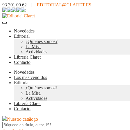
93 301 00 62 |
EDITORIAL@CLARET.ES
Novedades
Editorial
¿Quiénes somos?
La Misa
Actividades
Librería Claret
Contacto
Novedades
Los más vendidos
Editorial
¿Quiénes somos?
La Misa
Actividades
Librería Claret
Contacto
Nuestro catálogo