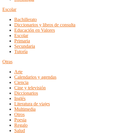
Escolar
Bachillerato
Diccionarios y libros de consulta
Educación en Valores
Escolar
Primaria
Secundaria
Tutoría
Otras
Arte
Calendarios y agendas
Ciencia
Cine y televisión
Diccionarios
Inglés
Literatura de viajes
Multimedia
Otros
Poesia
Regalo
Salud