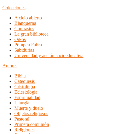
Colecciones
A cielo abierto
Blanquerna
Contrastes
La gran biblioteca
Oikos
Pompeu Fabra
Sabidurías
Universidad y acción socioeducativa
Autores
Biblia
Catequesis
Cristología
Eclesiología
Espiritualidad
Liturgia
Muerte y duelo
Objetos religiosos
Pastoral
Primera comunión
Religiones