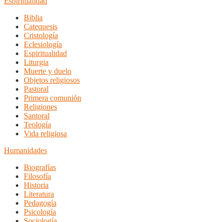
Espiritualidad
Biblia
Catequesis
Cristología
Eclesiología
Espiritualidad
Liturgia
Muerte y duelo
Objetos religiosos
Pastoral
Primera comunión
Religiones
Santoral
Teología
Vida religiosa
Humanidades
Biografías
Filosofía
Historia
Literatura
Pedagogía
Psicología
Sociología