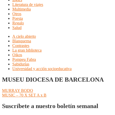
Literatura de viajes
Multimedia
Otros
Poesia
Regalo
Salud
A cielo abierto
Blanquerna
Contrastes
La gran biblioteca
Oikos
Pompeu Fabra
Sabidurías
Universidad y acción socioeducativa
MUSEU DIOCESA DE BARCELONA
Navegación
Anterior:
MURRAY BODO
Siguiente:
MUSIC – 70 X SET A x B
de
entradas
Suscríbete a nuestro boletín semanal