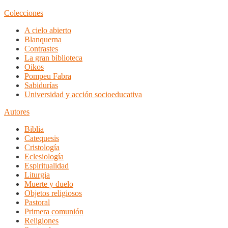
Colecciones
A cielo abierto
Blanquerna
Contrastes
La gran biblioteca
Oikos
Pompeu Fabra
Sabidurías
Universidad y acción socioeducativa
Autores
Biblia
Catequesis
Cristología
Eclesiología
Espiritualidad
Liturgia
Muerte y duelo
Objetos religiosos
Pastoral
Primera comunión
Religiones