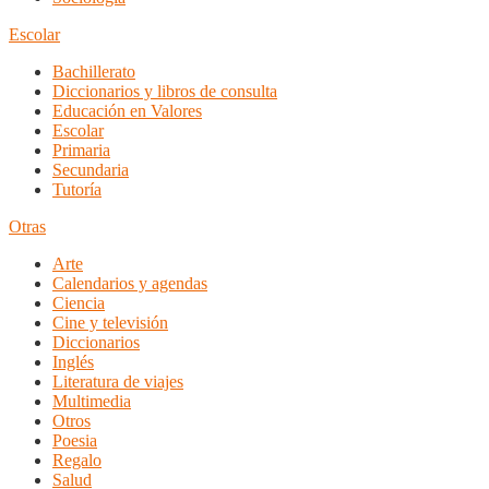
Escolar
Bachillerato
Diccionarios y libros de consulta
Educación en Valores
Escolar
Primaria
Secundaria
Tutoría
Otras
Arte
Calendarios y agendas
Ciencia
Cine y televisión
Diccionarios
Inglés
Literatura de viajes
Multimedia
Otros
Poesia
Regalo
Salud