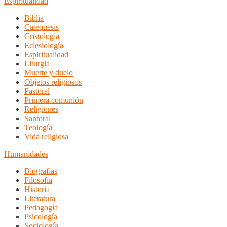
Espiritualidad
Biblia
Catequesis
Cristología
Eclesiología
Espiritualidad
Liturgia
Muerte y duelo
Objetos religiosos
Pastoral
Primera comunión
Religiones
Santoral
Teología
Vida religiosa
Humanidades
Biografías
Filosofía
Historia
Literatura
Pedagogía
Psicología
Sociología