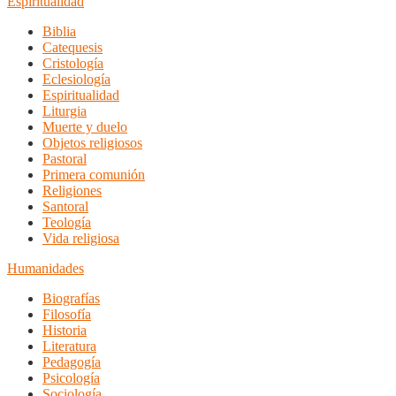
Espiritualidad
Biblia
Catequesis
Cristología
Eclesiología
Espiritualidad
Liturgia
Muerte y duelo
Objetos religiosos
Pastoral
Primera comunión
Religiones
Santoral
Teología
Vida religiosa
Humanidades
Biografías
Filosofía
Historia
Literatura
Pedagogía
Psicología
Sociología