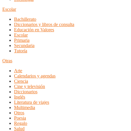
Escolar
Bachillerato
Diccionarios y libros de consulta
Educación en Valores
Escolar
Primaria
Secundaria
Tutoría
Otras
Arte
Calendarios y agendas
Ciencia
Cine y televisión
Diccionarios
Inglés
Literatura de viajes
Multimedia
Otros
Poesia
Regalo
Salud