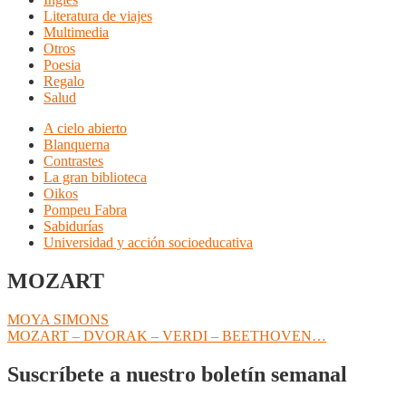
Literatura de viajes
Multimedia
Otros
Poesia
Regalo
Salud
A cielo abierto
Blanquerna
Contrastes
La gran biblioteca
Oikos
Pompeu Fabra
Sabidurías
Universidad y acción socioeducativa
MOZART
Navegación
Anterior:
MOYA SIMONS
Siguiente:
MOZART – DVORAK – VERDI – BEETHOVEN…
de
entradas
Suscríbete a nuestro boletín semanal