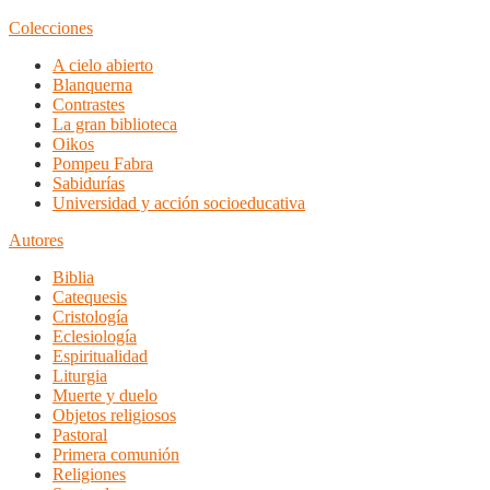
Colecciones
A cielo abierto
Blanquerna
Contrastes
La gran biblioteca
Oikos
Pompeu Fabra
Sabidurías
Universidad y acción socioeducativa
Autores
Biblia
Catequesis
Cristología
Eclesiología
Espiritualidad
Liturgia
Muerte y duelo
Objetos religiosos
Pastoral
Primera comunión
Religiones