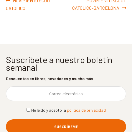
Navegación
Anterior:
Siguiente:
MOVIMIENTO SCOUT
MOVIMIENTO SCOUT
de
CATOLICO-BARCELONA
CATOLICO
entradas
Suscríbete a nuestro boletín
semanal
Descuentos en libros, novedades y mucho más
He leído y acepto la
política de privacidad