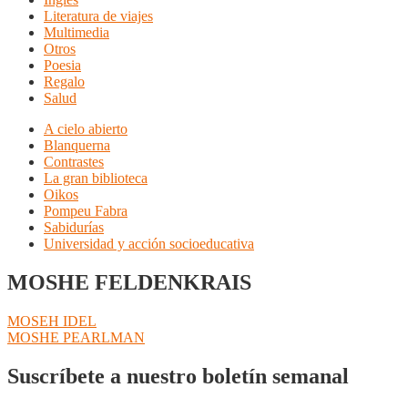
Literatura de viajes
Multimedia
Otros
Poesia
Regalo
Salud
A cielo abierto
Blanquerna
Contrastes
La gran biblioteca
Oikos
Pompeu Fabra
Sabidurías
Universidad y acción socioeducativa
MOSHE FELDENKRAIS
Navegación
Anterior:
MOSEH IDEL
Siguiente:
MOSHE PEARLMAN
de
entradas
Suscríbete a nuestro boletín semanal