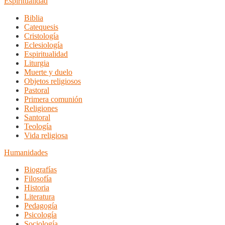
Espiritualidad
Biblia
Catequesis
Cristología
Eclesiología
Espiritualidad
Liturgia
Muerte y duelo
Objetos religiosos
Pastoral
Primera comunión
Religiones
Santoral
Teología
Vida religiosa
Humanidades
Biografías
Filosofía
Historia
Literatura
Pedagogía
Psicología
Sociología