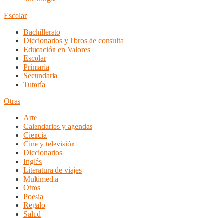
Escolar
Bachillerato
Diccionarios y libros de consulta
Educación en Valores
Escolar
Primaria
Secundaria
Tutoría
Otras
Arte
Calendarios y agendas
Ciencia
Cine y televisión
Diccionarios
Inglés
Literatura de viajes
Multimedia
Otros
Poesia
Regalo
Salud