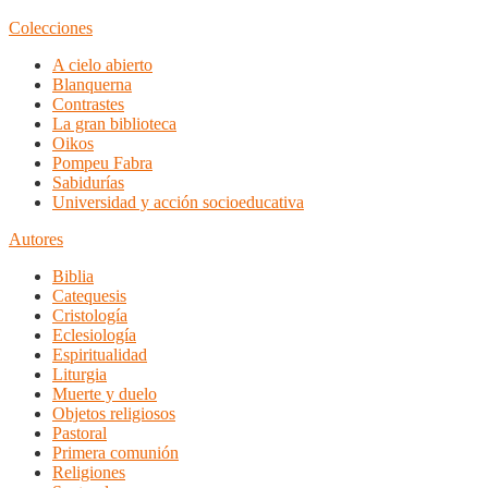
Colecciones
A cielo abierto
Blanquerna
Contrastes
La gran biblioteca
Oikos
Pompeu Fabra
Sabidurías
Universidad y acción socioeducativa
Autores
Biblia
Catequesis
Cristología
Eclesiología
Espiritualidad
Liturgia
Muerte y duelo
Objetos religiosos
Pastoral
Primera comunión
Religiones