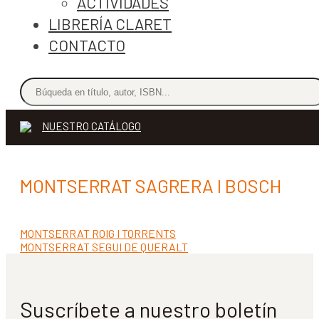
ACTIVIDADES
LIBRERÍA CLARET
CONTACTO
NUESTRO CATÁLOGO
MONTSERRAT SAGRERA I BOSCH
Anterior:
MONTSERRAT ROIG I TORRENTS
Navegación
Siguiente:
MONTSERRAT SEGUI DE QUERALT
de
entradas
Suscríbete a nuestro boletín