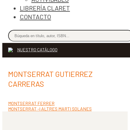
LIBRERÍA CLARET
CONTACTO
NUESTRO CATÁLOGO
MONTSERRAT GUTIERREZ
CARRERAS
Anterior:
MONTSERRAT FERRER
Navegación
Siguiente:
MONTSERRAT -I ALTRES MARTI SOLANES
de
entradas