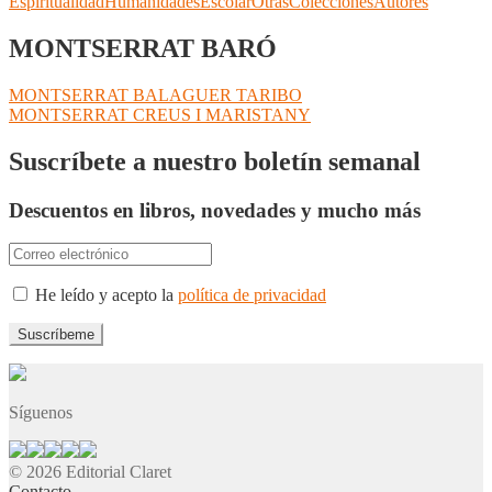
Espiritualidad
Humanidades
Escolar
Otras
Colecciones
Autores
MONTSERRAT BARÓ
Navegación
Anterior:
MONTSERRAT BALAGUER TARIBO
Siguiente:
MONTSERRAT CREUS I MARISTANY
de
entradas
Suscríbete a nuestro boletín semanal
Descuentos en libros, novedades y mucho más
He leído y acepto la
política de privacidad
Síguenos
© 2026 Editorial Claret
Contacto