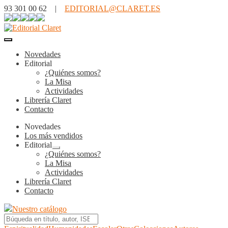
93 301 00 62 |
EDITORIAL@CLARET.ES
Novedades
Editorial
¿Quiénes somos?
La Misa
Actividades
Librería Claret
Contacto
Novedades
Los más vendidos
Editorial
Expandir
¿Quiénes somos?
el
La Misa
menú
Actividades
hijo
Librería Claret
Contacto
Nuestro catálogo