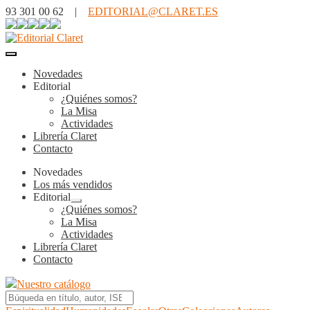
93 301 00 62 |
EDITORIAL@CLARET.ES
Novedades
Editorial
¿Quiénes somos?
La Misa
Actividades
Librería Claret
Contacto
Novedades
Los más vendidos
Editorial
Expandir
¿Quiénes somos?
el
La Misa
menú
Actividades
hijo
Librería Claret
Contacto
Nuestro catálogo