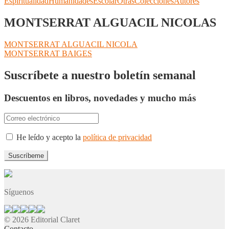
Espiritualidad
Humanidades
Escolar
Otras
Colecciones
Autores
MONTSERRAT ALGUACIL NICOLAS
Navegación
Anterior:
MONTSERRAT ALGUACIL NICOLA
Siguiente:
MONTSERRAT BAIGES
de
entradas
Suscríbete a nuestro boletín semanal
Descuentos en libros, novedades y mucho más
He leído y acepto la
política de privacidad
Síguenos
© 2026 Editorial Claret
Contacto